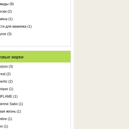
мады (9)
ески (2)
мяна (1)
сти для макияжа (1)
угое (3)
говые марки
rjois (3)
real (2)
erlic (2)
nique (1)
IFLAME (1)
ienne Sabo (1)
вая жизнь (1)
bre (1)
n (1)