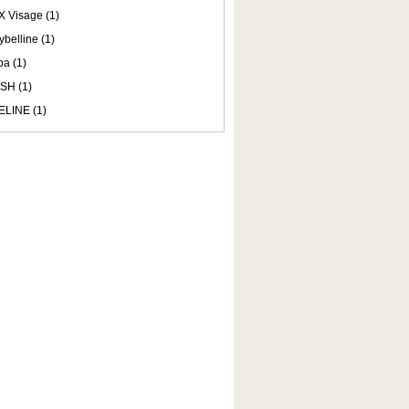
 Visage (1)
belline (1)
a (1)
SH (1)
ELINE (1)
r (1)
A Makeup Academy (1)
s Rocher (1)