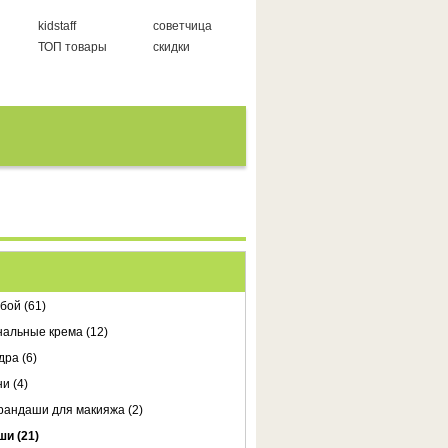
kidstaff
советчица
ТОП товары
скидки
бой (61)
нальные крема (12)
дра (6)
и (4)
рандаши для макияжа (2)
ши (21)