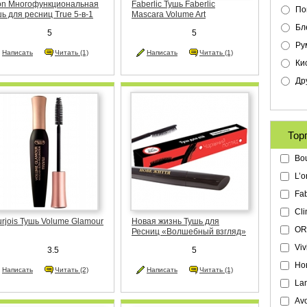
on Многофункциональная
Faberlic Тушь Faberlic
По
ь для ресниц True 5-в-1
Mascara Volume Art
Бл
5
5
Ру
Написать
Читать (1)
Написать
Читать (1)
Ки
Др
Тор
Bou
L’o
Fab
Cli
rjois Тушь Volume Glamour
Новая жизнь Тушь для
OR
Ресниц «Волшебный взгляд»
Viv
3.5
5
Но
Написать
Читать (2)
Написать
Читать (1)
Lam
Avo