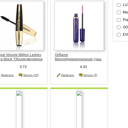
LUX
May
Pup
GO
EV
Dio
MU
real Volume Million Lashes
Oriflame
Yve
ra-Black "Объем миллиона
Многофункциональная тушь
перчерных ресниц"
для ресниц 5-в-1 The ONE
3.73
4.33
Wonderlash
Написать
Читать (15)
Написать
Читать (3)