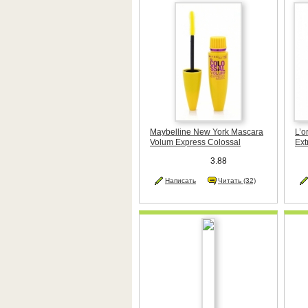
Maybelline New York Mascara
L’o
Volum Express Colossal
Ext
су
3.88
Написать
Читать (32)