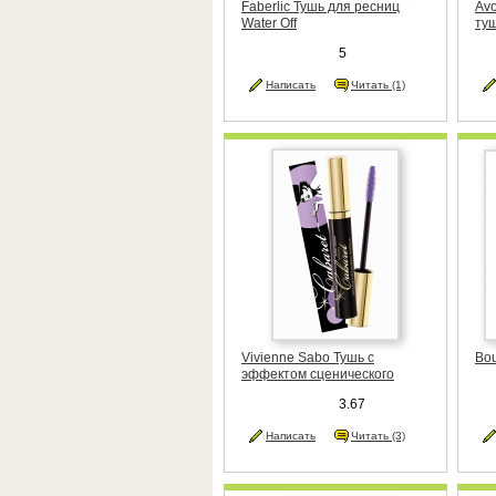
Faberlic Тушь для ресниц
Av
Water Off
туш
5
Написать
Читать (1)
Vivienne Sabo Тушь с
Bou
эффектом сценического
объема Cabaret
3.67
Написать
Читать (3)