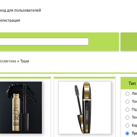
вход для пользователей
регистрация
косметика
» Туши
Тип
Лю
То
Пу
Тен
Ка
Ту